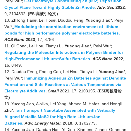
Peiyi Wu*;
Gel Electrolyte Constructing Zn (002) Deposition
Crystal Plane Toward Highly Stable Zn Anode
.
Adv. Sci.
2022
,
9, 2104832.
(ESI高被引论文）
10. Zhilong Tian#, Lei Hou#, Doudou Feng,
Yucong Jiao
*, Peiyi
Wu*;
Modulating the coordination environment of lithium
bonds for high performance polymer electrolyte batteries.
ACS Nano
2023
, 17, 3786.
11. Qi Gong, Lei Hou, Tianyu Li,
Yucong Jiao*
, Peiyi Wu*;
Regulating the Molecular Interactions in Polymer Binder for
High-Performance Lithium−Sulfur Batteries
.
ACS Nano
2022
,
16, 8449.
12. Doudou Feng, Faqing Cao, Lei Hou, Tianyu Li,
Yucong Jiao*
,
Peiyi Wu*;
Immunizing Aqueous Zn Batteries against Dendrite
Formation and Side Reactions at Various Temperatures via
Electrolyte Additives
.
Small
2021
, 17, 2103195.
(ESI高被引论
文
)
13. Yucong Jiao, Alolika, Lei Yang, Ahmed M. Hafez, and Hongli
Zhu*.
Ion Transport Nanotube Assembled with Vertically
Aligned Metallic MoS2 for High Rate Lithium-Ion
Batteries.
Adv. Energy Mater.
2018
, 8, 1702779.
14. Yucong Jiao, Dandan Han, Yi Ding, Xianfeng Zhang, Guannan