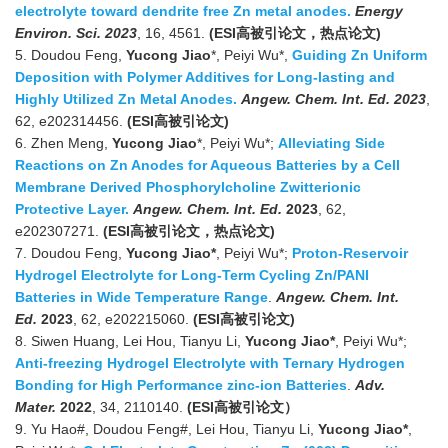
electrolyte toward dendrite free Zn metal anodes.
Energy
Environ. Sci. 2023
, 16, 4561.
(ESI
高被引论文，热点论文
)
5. Doudou Feng,
Yucong Jiao
*, Peiyi Wu*,
Guiding Zn Uniform
Deposition with Polymer Additives for Long-lasting and
Highly Utilized Zn Metal Anodes.
Angew. Chem. Int. Ed. 2023
,
62, e202314456.
(ESI
高被引论文
)
6. Zhen Meng,
Yucong Jiao
*, Peiyi Wu*;
Alleviating Side
Reactions on Zn Anodes for Aqueous Batteries by a Cell
Membrane Derived Phosphorylcholine Zwitterionic
Protective Layer.
Angew. Chem. Int. Ed.
2023
, 62,
e202307271.
(ESI
高被引论文，热点论文
)
7. Doudou Feng,
Yucong Jiao*
, Peiyi Wu*;
Proton-Reservoir
Hydrogel Electrolyte for Long-Term Cycling Zn/PANI
Batteries in Wide Temperature Range
.
Angew. Chem. Int.
Ed.
2023
, 62, e202215060.
(ESI
高被引论文
)
8. Siwen Huang, Lei Hou, Tianyu Li,
Yucong Jiao*
, Peiyi Wu*;
Anti-freezing Hydrogel Electrolyte with Ternary Hydrogen
Bonding for High Performance zinc-ion Batteries
.
Adv.
Mater.
2022
, 34, 2110140.
(ESI高被引论文）
9. Yu Hao#, Doudou Feng#, Lei Hou, Tianyu Li,
Yucong Jiao*
,