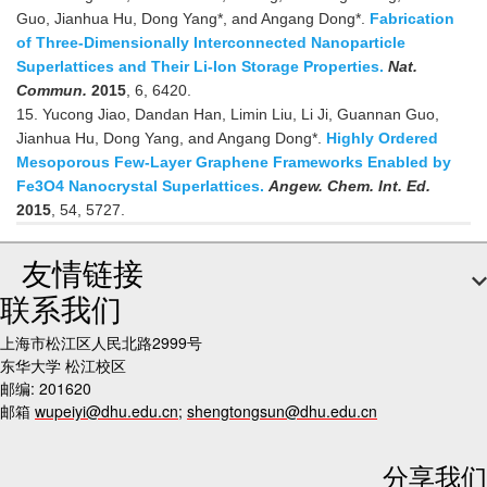
Guo, Jianhua Hu, Dong Yang*, and Angang Dong*.
Fabrication
of Three-Dimensionally Interconnected Nanoparticle
Superlattices and Their Li-Ion Storage Properties.
Nat.
Commun.
2015
, 6, 6420.
15. Yucong Jiao, Dandan Han, Limin Liu, Li Ji, Guannan Guo,
Jianhua Hu, Dong Yang, and Angang Dong*.
Highly Ordered
Mesoporous Few-Layer Graphene Frameworks Enabled by
Fe3O4 Nanocrystal Superlattices.
Angew. Chem. Int. Ed.
2015
, 54, 5727.
友情链接
联系我们
上海市松江区人民北路2999号
东华大学 松江校区
邮编: 201620
邮箱
wupeiyi@dhu.edu.cn
;
shengtongsun@dhu.edu.cn
分享我们