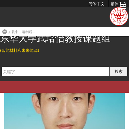
简体中文
繁体中文
导师简介
加载中，请稍后...
东华大学武培怡教授课题组
(智能材料和未来能源)
搜索