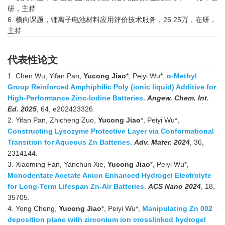
研，主持
6. 横向课题，锂离子电池材料应用评价技术服务，26.25万，在研，
主持
代表性论文
1. Chen Wu, Yifan Pan,
Yucong Jiao
*, Peiyi Wu*,
α-Methyl
Group Reinforced Amphiphilic Poly (ionic liquid) Additive for
High-Performance Zinc-Iodine Batteries.
Angew. Chem. Int.
Ed. 2025
, 64, e202423326.
2. Yifan Pan, Zhicheng Zuo,
Yucong Jiao
*, Peiyi Wu*,
Constructing Lysozyme Protective Layer via Conformational
Transition for Aqueous Zn Batteries.
Adv. Mater. 2024
, 36,
2314144.
3. Xiaoming Fan, Yanchun Xie,
Yucong Jiao
*, Peiyi Wu*,
Monodentate Acetate Anion Enhanced Hydrogel Electrolyte
for Long-Term Lifespan Zn-Air Batteries.
ACS Nano 2024
, 18,
35705.
4. Yong Cheng,
Yucong Jiao
*, Peiyi Wu*,
Manipulating Zn 002
deposition plane with zirconium ion crosslinked hydrogel