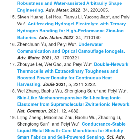
Robustness and Water-assisted Arbitrarily Shape
Engineering.
Adv. Mater.
2022
, 34, 2201065.
Siwen Huang, Lei Hou, Tianyu Li, Yucong Jiao*, and Peiyi
Wu*.
Antifreezing Hydrogel Electrolyte with Ternary
Hydrogen Bonding for High-Performance Zinc-Ion
Batteries.
Adv. Mater. 2022
, 34, 2110140.
Zhenchuan Yu, and Peiyi Wu
Underwater
*.
Communication and Optical Camouflage Ionogels.
Adv. Mater.
2021
, 33, 1700321.
Zhouyue Lei, Wei Gao, and Peiyi Wu
Double-Network
*.
Thermocells with Extraordinary Toughness and
Boosted Power Density for Continuous Heat
Harvesting.
Joule
2021
, 5, 2211-2222.
Wei Zhang, Baohu Wu, Shengtong Sun,
and Peiyi Wu
*
*.
Skin-Like Mechanoresponsive Self-healing Ionic
Elastomer from Supramolecular Zwitterionic Network.
Nat. Commun.
2021, 12, 4082.
Lijing Zheng, Miaomiao Zhu, Baohu Wu, Zhaoling Li,
Shengtong Sun*, and Peiyi Wu*.
Conductance-Stable
Liquid Metal Sheath-Core Microfibers for Stretchy
Smart Fabrics and Self-Powered Sensing.
Sci. Adv.