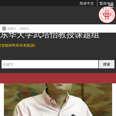
简体中文
繁体中文
导师简介
加载中，请稍后...
东华大学武培怡教授课题组
(智能材料和未来能源)
搜索