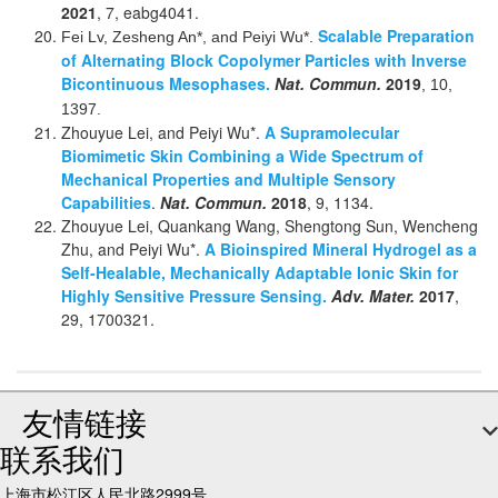
2021
, 7, eabg4041.
Scalable Preparation
Fei Lv, Zesheng An*, and Peiyi Wu*.
of Alternating Block Copolymer Particles with Inverse
Bicontinuous Mesophases.
Nat. Commun.
2019
, 10,
1397.
Zhouyue Lei, and Peiyi Wu*.
A Supramolecular
Biomimetic Skin Combining a Wide Spectrum of
Mechanical Properties and Multiple Sensory
Capabilities
.
Nat. Commun.
2018
, 9, 1134.
Zhouyue Lei, Quankang Wang, Shengtong Sun, Wencheng
Zhu, and Peiyi Wu*.
A Bioinspired Mineral Hydrogel as a
Self-Healable, Mechanically Adaptable Ionic Skin for
Highly Sensitive Pressure Sensing.
Adv. Mater.
2017
,
29, 1700321.
友情链接
联系我们
上海市松江区人民北路2999号