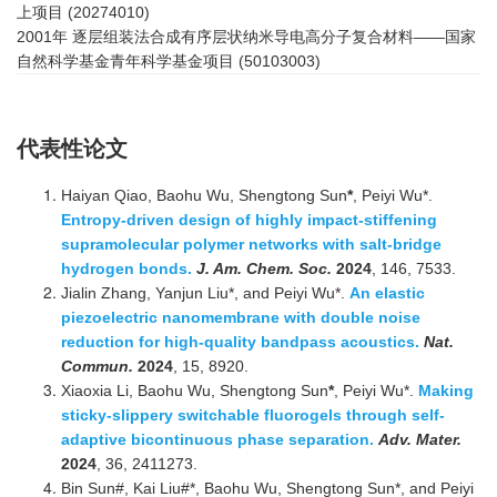
上项目
(20274010)
2001年
逐层组装法合成有序层状纳米导电高分子复合材料——国家
自然科学基金青年科学基金项目 (50103003)
代表性论文
Haiyan Qiao, Baohu Wu, Shengtong Sun
*
, Peiyi Wu*.
Entropy-driven design of highly impact-stiffening
supramolecular polymer networks with salt-bridge
hydrogen bonds.
J. Am. Chem. Soc.
2024
, 146, 7533.
Jialin Zhang
, Yanjun Liu
*
, and Peiyi Wu*.
An elastic
piezoelectric nanomembrane with double noise
reduction for high-quality bandpass acoustics.
Nat.
Commun.
2024
, 15, 8920.
Xiaoxia Li, Baohu Wu, Shengtong Sun
*
, Peiyi Wu*.
Making
sticky-slippery switchable fluorogels through self-
adaptive bicontinuous phase separation.
Adv. Mater.
2024
, 36, 2411273.
Bin Sun#, Kai Liu#*, Baohu Wu, Shengtong Sun*, and Peiyi