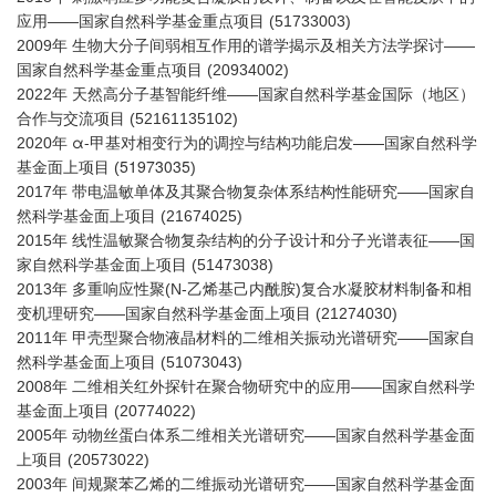
应用——国家自然科学基金重点项目 (51733003)
2009年 生物大分子间弱相互作用的谱学揭示及相关方法学探讨——
国家自然科学基金重点项目 (20934002)
2022年 天然高分子基智能纤维——国家自然科学基金国际（地区）
合作与交流项目 (52161135102)
α-甲基对相变行为的调控与结构功能启发——
2020年
国家自然科学
51973035
基金面上项目 (
)
2017年 带电温敏单体及其聚合物复杂体系结构性能研究——国家自
然科学基金面上项目 (21674025)
2015年 线性温敏聚合物复杂结构的分子设计和分子光谱表征——国
家自然科学基金面上项目 (51473038)
2013年 多重响应性聚(N-乙烯基己内酰胺)复合水凝胶材料制备和相
变机理研究——国家自然科学基金面上项目 (21274030)
2011年 甲壳型聚合物液晶材料的二维相关振动光谱研究——国家自
然科学基金面上项目 (51073043)
2008年 二维相关红外探针在聚合物研究中的应用——国家自然科学
基金面上项目 (20774022)
2005年
动物丝蛋白体系二维相关光谱研究——国家自然科学基金
面
上项目
(20573022)
2003年 间规聚苯乙烯的二维振动光谱研究——国家自然科学基金
面