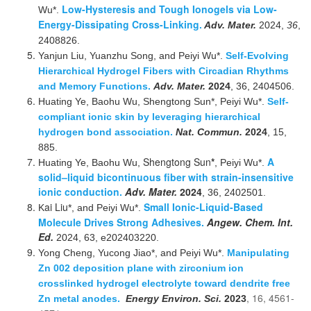
Low-Hysteresis and Tough Ionogels via Low-
Wu*.
Energy-Dissipating Cross-Linking
.
Adv. Mater.
2024,
36
,
2408826.
Yanjun Liu, Yuanzhu Song, and Peiyi Wu*.
Self-Evolving
Hierarchical Hydrogel Fibers with Circadian Rhythms
and Memory Functions.
Adv. Mater.
2024
, 36, 2404506
.
Huating Ye, Baohu Wu,
Shengtong Sun*
, Peiyi Wu*.
Self-
compliant ionic skin by leveraging hierarchical
hydrogen bond association.
Nat. Commun.
2024
, 15,
885.
Shengtong Sun
*
A
Huating Ye, Baohu Wu,
, Peiyi Wu*.
solid–liquid bicontinuous fiber with strain-insensitive
ionic conduction.
Adv. Mater.
2024
, 36, 2402501.
ai Liu
Small Ionic-Liquid-Based
K
*, and Peiyi Wu*.
Molecule Drives Strong Adhesives.
Angew. Chem. Int.
Ed.
2024, 63, e202403220.
Yong Cheng, Yucong Jiao*, and Peiyi Wu*.
Manipulating
Zn 002 deposition plane with zirconium ion
crosslinked hydrogel electrolyte toward dendrite free
,
16, 4561-
Zn metal anodes.
Energy Environ. Sci.
2023