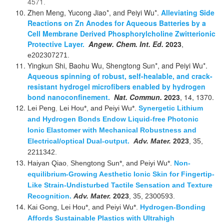
4571
.
Zhen Meng, Yucong Jiao*, and Peiyi Wu*.
Alleviating Side
Reactions on Zn Anodes for Aqueous Batteries by a
Cell Membrane Derived Phosphorylcholine Zwitterionic
Protective Layer.
Angew. Chem. Int. Ed.
2023
,
e202307271.
Yingkun Shi, Baohu Wu, Shengtong Sun*, and Peiyi Wu*.
Aqueous spinning of robust, self-healable, and crack-
resistant hydrogel microfibers enabled by hydrogen
bond nanoconfinement.
Nat. Commun.
2023
, 14, 1370.
Lei Peng
,
Lei Hou
*
, and Peiyi Wu*
.
Synergetic Lithium
and Hydrogen Bonds Endow Liquid-free Photonic
Ionic Elastomer with Mechanical Robustness and
.
Electrical/optical Dual-output
Adv. Mater.
2023
, 35,
2211342.
Haiyan Qiao
,
Shengtong Sun
*
, and Peiyi Wu*
.
Non-
equilibrium-Growing Aesthetic Ionic Skin for Fingertip-
Like Strain-Undisturbed Tactile Sensation and Texture
Recognition.
Adv. Mater.
2023
, 35, 2300593.
Kai Gong, Lei Hou*, and Peiyi Wu*.
Hydrogen-Bonding
Affords Sustainable Plastics with Ultrahigh