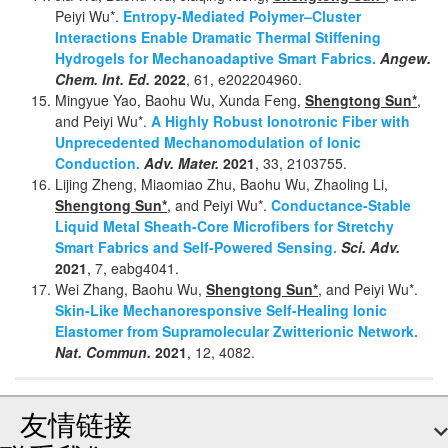
Peiyi Wu*.
Entropy-Mediated Polymer–Cluster
Interactions Enable Dramatic Thermal Stiffening
Hydrogels for Mechanoadaptive Smart Fabrics.
Angew.
Chem. Int. Ed.
2022
, 61, e202204960.
Mingyue Yao, Baohu Wu, Xunda Feng,
Shengtong Sun*
,
and Peiyi Wu*.
A Highly Robust Ionotronic Fiber with
Unprecedented Mechanomodulation of Ionic
Conduction.
Adv. Mater.
2021
, 33, 2103755.
Lijing Zheng, Miaomiao Zhu, Baohu Wu, Zhaoling Li,
Shengtong Sun*
, and Peiyi Wu*.
Conductance-Stable
Liquid Metal Sheath-Core Microfibers for Stretchy
Smart Fabrics and Self-Powered Sensing.
Sci. Adv.
2021
, 7, eabg4041.
Wei Zhang, Baohu Wu,
Shengtong Sun*
, and Peiyi Wu*.
Skin-Like Mechanoresponsive Self-Healing Ionic
Elastomer from Supramolecular Zwitterionic Network.
Nat. Commun.
2021
, 12, 4082.
友情链接