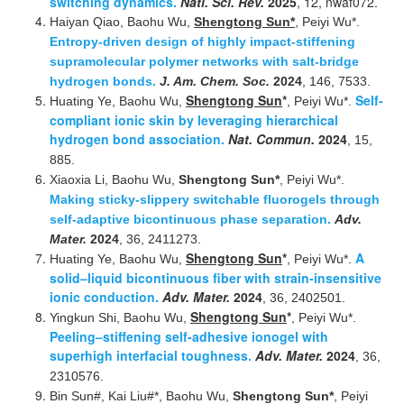
switching dynamics.
Natl. Sci. Rev.
2025
, 12, nwaf072.
Haiyan Qiao, Baohu Wu,
Shengtong Sun*
, Peiyi Wu*.
Entropy-driven design of highly impact-stiffening
supramolecular polymer networks with salt-bridge
hydrogen bonds.
J. Am. Chem. Soc.
2024
, 146, 7533.
Shengtong Sun
*
Self-
Huating Ye, Baohu Wu,
, Peiyi Wu*.
compliant ionic skin by leveraging hierarchical
hydrogen bond association.
Nat. Commun.
2024
, 15,
885.
Xiaoxia Li, Baohu Wu,
Shengtong Sun*
, Peiyi Wu*.
Making sticky-slippery switchable fluorogels through
self-adaptive bicontinuous phase separation.
Adv.
Mater.
2024
, 36, 2411273.
Shengtong Sun
*
A
Huating Ye, Baohu Wu,
, Peiyi Wu*.
solid–liquid bicontinuous fiber with strain-insensitive
ionic conduction.
Adv. Mater.
2024
, 36, 2402501.
Shengtong Sun
*
Yingkun Shi, Baohu Wu,
, Peiyi Wu*.
Peeling–stiffening self-adhesive ionogel with
superhigh interfacial toughness.
Adv. Mater.
2024
, 36,
2310576.
Bin Sun#, Kai Liu#*, Baohu Wu,
Shengtong Sun*
, Peiyi