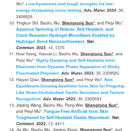
Wu*.
Low-hysteresis and tough ionogels via low-
energy-dissipating cross-linking
.
Adv. Mater.
2024
, 36,
2408826.
Yingkun Shi, Baohu Wu,
Shengtong Sun*
, and Peiyi Wu*.
Aqueous Spinning of Robust, Self-Healable, and
Crack-Resistant Hydrogel Microfibers Enabled by
Hydrogen Bond Nanoconfinement
.
Nat.
Commun.
2023
,
14
, 1370.
Huai Xiang, Xiaoxia Li, Baohu Wu,
Shengtong Sun*
, and
Peiyi Wu*.
Highly Damping and Self-Healable Ionic
Elastomer from Dynamic Phase Separation of Sticky
Fluorinated Polymers
.
Adv. Mater.
2023
,
35
, 2209581.
Haiyan Qiao,
Shengtong Sun*
, and Peiyi Wu*.
Non-
Equilibrium-Growing Aesthetic Ionic Skin for Fingertip-
Like Strain-Undisturbed Tactile Sensation and Texture
Recognition
.
Adv. Mater.
2023
,
35
, 2300593.
Jiqiang Wang, Baohu Wu, Peng Wei,
Shengtong Sun*
,
and Peiyi Wu*.
Fatigue-Free Artificial Ionic Skin
Toughened by Self-Healable Elastic Nanomesh.
Nat.
Commun.
2022
, 13, 4411.
Jia Wu, Baohu Wu, Jiaqing Xiong,
Shengtong Sun*
, and