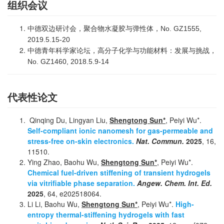
组织会议
中德双边研讨会，聚合物水凝胶与弹性体，No. GZ1555,
2019.5.15-20
中德青年科学家论坛，高分子化学与功能材料：发展与挑战，
No. GZ1460, 2018.5.9-14
代表性论文
Qinqing Du, Lingyan Liu,
Shengtong Sun*
, Peiyi Wu*.
Self-compliant ionic nanomesh for gas-permeable and
stress-free on-skin electronics.
Nat. Commun.
2025
, 16,
11510.
Ying Zhao, Baohu Wu,
Shengtong Sun*
, Peiyi Wu*.
Chemical fuel-driven stiffening of transient hydrogels
via vitrifiable phase separation.
Angew. Chem. Int. Ed.
2025
, 64, e202518064.
Li Li, Baohu Wu,
Shengtong Sun*
, Peiyi Wu*.
High-
entropy thermal-stiffening hydrogels with fast