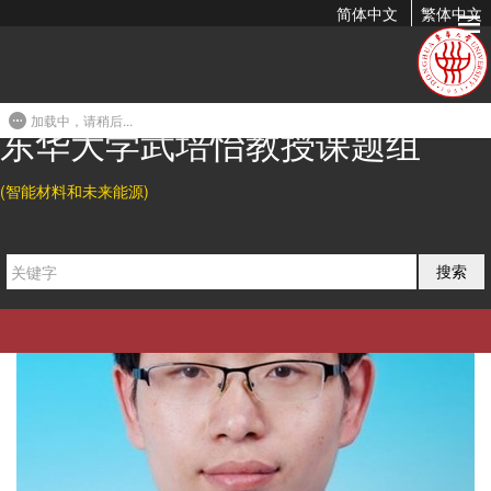
简体中文
繁体中文
导师简介
加载中，请稍后...
东华大学武培怡教授课题组
(智能材料和未来能源)
搜索